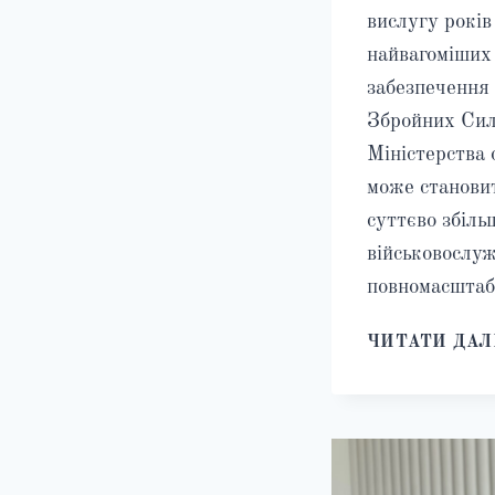
вислугу років 
найвагоміших
забезпечення 
Збройних Сил
Міністерства 
може становит
суттєво збіль
військовослу
повномасштаб
ЧИТАТИ ДАЛ