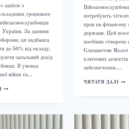
є однією з
Військовослужбовці
 складових грошового
потребують чіткого
військовослужбовців
прав на фінансову 
 України. За даними
держави. Цей все
оборони, ця надбавка
посібник створено
и до 50% від окладу,
Єлизаветою Молот 
шуючи загальний дохід
ключових аспектів
жбовця. В умовах
забезпечення,…
ної війни та…
ГР
ЧИТАТИ ДАЛІ
НАДБАВКА
ЗАБ
І
ЗА
ВІЙ
ВИСЛУГУ
В
РОКІВ
УКР
ВІЙСЬКОВОСЛУЖБОВЦЯМ
2025
ЗСУ
ПО