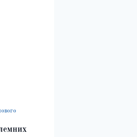
ШОВОГО
блемних