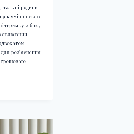
 та їхні родини
 розуміння своїх
підтримку з боку
охоплюючий
 адвокатом
для роз’яснення
 грошового
ОШОВЕ
ЕЗПЕЧЕННЯ
СЬКОВОСЛУЖБОВЦІВ
АЇНІ
:
ВНИЙ