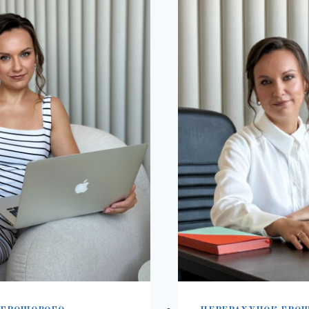
У
ЮР
2025:
ПОС
ПОВНИЙ
ГІД
З
РОЗРАХУНКУ
ТА
ОФОРМЛЕННЯ