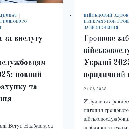
АДВОКАТ
|
ВІЙСЬКОВИЙ АДВОК
 ГРОШОВОГО
ПЕРЕРАХУНОК ГРО
Я
ЗАБЕЗПЕЧЕННЯ
 за вислугу
Грошове за
військовосл
ослужбовцям
Україні 202
25: повний
юридичний 
рахунку та
24.03.2025
ння
У сучасних реалія
питання грошового
військовослужбовц
іді Вступ Надбавка за
особливої актуальн