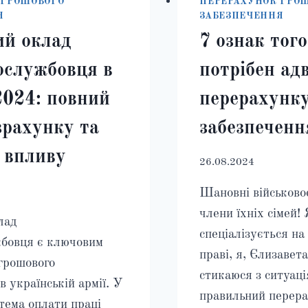
 ГРОШОВОГО
ПЕРЕРАХУНОК ГРО
Я
ЗАБЕЗПЕЧЕННЯ
ий оклад
7 ознак тог
ослужбовця в
потрібен ад
2024: повний
перерахунку
зрахунку та
забезпеченн
 впливу
26.08.2024
Шановні військово
члени їхніх сімей!
лад
спеціалізується на
жбовця є ключовим
праві, я, Єлизавет
грошового
стикаюся з ситуаці
в українській армії. У
правильний перера
тема оплати праці