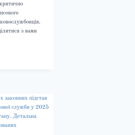
 критично
нсового
ьковослужбовців.
ділитися з вами
АК
О,
М
РІБЕН
ОКАТ
ЕРАХУНКУ
ОШОВОГО
ЕЗПЕЧЕННЯ