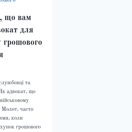
ШОВОГО
о, що вам
вокат для
 грошового
я
службовці та
 Як адвокат, що
 військовому
а Молот, часто
ями, коли
хунок грошового