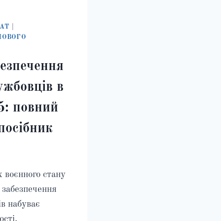
АТ
|
ШОВОГО
безпечення
ужбовців в
5: повний
посібник
х воєнного стану
 забезпечення
ів набуває
ості.