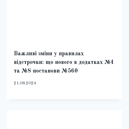
Важливі зміни у правилах
відстрочки: що нового в додатках №4
та №8 постанови №560
21.08.2024