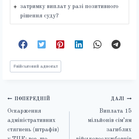
затримку виплат у разі позитивного
рішення суду?
Позначки
#
військовий адвокат
запису:
Навігація
ПОПЕРЕДНІЙ
ДАЛІ
Оскарження
Виплата 15
записів
адміністративних
мільйонів сім’ям
стягнень (штрафів)
загиблих