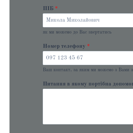
ПІБ
*
як ми можемо до Вас звертатись
Номер телефону
*
Ваш контакт, за яким ми можемо з Вами з
Питання в якому портібна допомо