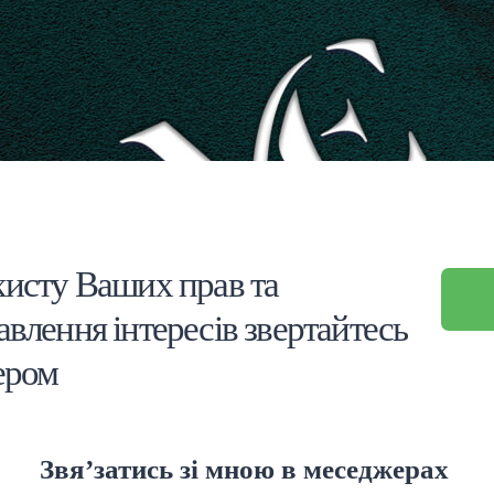
хисту Ваших прав та
авлення інтересів звертайтесь
ером
Звя’затись зі мною в меседжерах