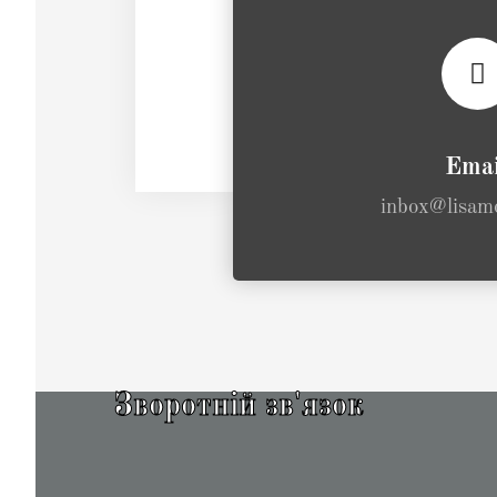
Emai
inbox@lisamo
Зворотній зв'язок