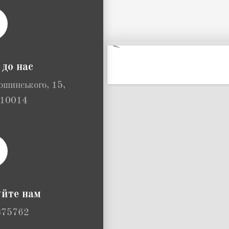
 до нас
ошинського, 15,
 10014
йте нам
75762