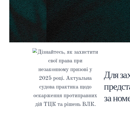
Для за
предст
за ном