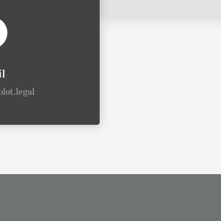
l
lot.legal