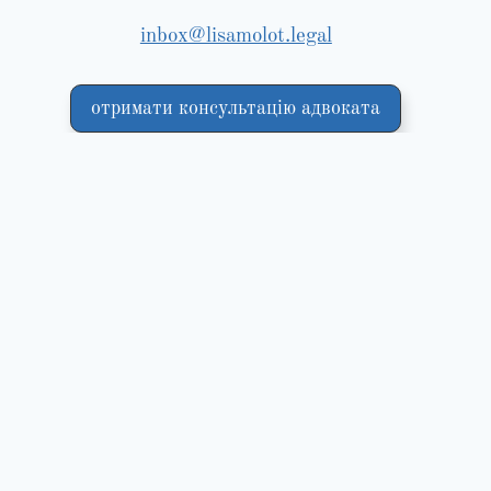
inbox@lisamolot.legal
отримати консультацію адвоката