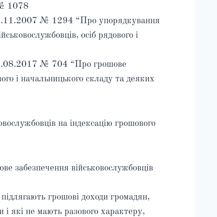
 № 1078
 07.11.2007 № 1294 “Про упорядкування
йськовослужбовців, осіб рядового і
”
30.08.2017 № 704 “Про грошове
вого і начальницького складу та деяких
овослужбовців на індексацію грошового
ове забезпечення військовослужбовців
ї підлягають грошові доходи громадян,
и і які не мають разового характеру,