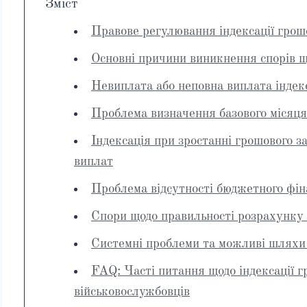
Зміст
Правове регулювання індексації грош
Основні причини виникнення спорів щ
Невиплата або неповна виплата індек
Проблема визначення базового місяця
Індексація при зростанні грошового з
виплат
Проблема відсутності бюджетного фі
Спори щодо правильності розрахунку 
Системні проблеми та можливі шляхи
FAQ: Часті питання щодо індексації 
військовослужбовців