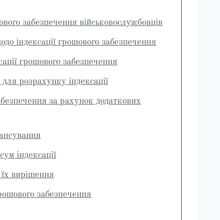
ового забезпечення військовослужбовців
одо індексації грошового забезпечення
сації грошового забезпечення
 для розрахунку індексації
абезпечення за рахунок додаткових
нансування
сум індексації
 їх вирішення
грошового забезпечення