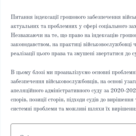
Питання індексації грошового забезпечення війсь
актуальних та проблемних у сфері соціального зах
Незважаючи на те, що право на індексацію грошо
законодавством, на практиці військовослужбовці 
реалізації цього права та змушені звертатися до с
В цьому блозі ми проаналізуємо основні проблемні
забезпечення військовослужбовців, на основі уза
апеляційного адміністративного суду за 2020-20
спорів, позиції сторін, підходи судів до вирішенн
системні проблеми та можливі шляхи їх вирішенн