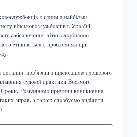
ковослужбовців є одним з найбільш
исту військовослужбовців в Україні.
вого забезпечення чітко закріплено
часто стикаються з проблемами при
уду.
 питання, пов’язані з індексацією грошового
гальнення судової практики Восьмого
21 роки. Розглянемо причини виникнення
я таких справ, а також спробуємо виділити
я.