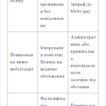
обліку
проживанн
(штраф до
я без
8500 грн)
повідомлен
ня
Адміністрат
ивна або
Ігноруванн
кримінальн
Невиконан
я повістки;
а
ня вимог
Неявка на
відповідаль
мобілізації
медичне
ність
обстеження
залежно від
обставин
Фальсифіка
ція
Кримінальн