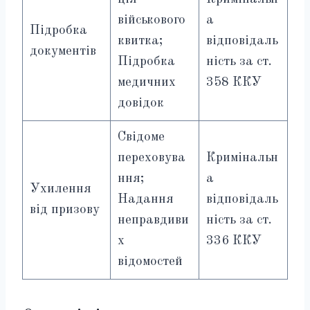
військового
а
Підробка
квитка;
відповідаль
документів
Підробка
ність за ст.
медичних
358 ККУ
довідок
Свідоме
переховува
Кримінальн
ння;
а
Ухилення
Надання
відповідаль
від призову
неправдиви
ність за ст.
х
336 ККУ
відомостей