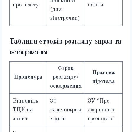
навчання
про освіту
освіти
(для
відстрочки)
Таблиця строків розгляду справ та
оскарження
Строк
Правова
Процедура
розгляду/
підстава
оскарження
Відповідь
30
ЗУ “Про
ТЦК на
календарни
звернення
запит
х днів
громадян”