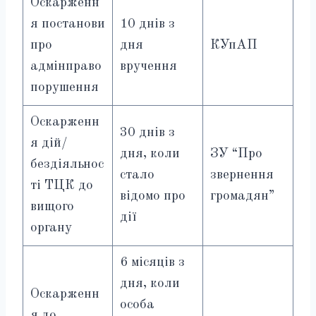
Оскарженн
я постанови
10 днів з
про
дня
КУпАП
адмінправо
вручення
порушення
Оскарженн
30 днів з
я дій/
дня, коли
ЗУ “Про
бездіяльнос
стало
звернення
ті ТЦК до
відомо про
громадян”
вищого
дії
органу
6 місяців з
дня, коли
Оскарженн
особа
я до