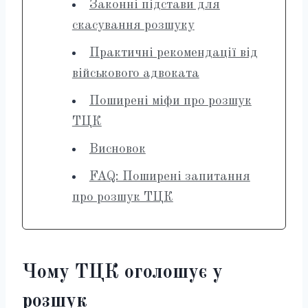
Законні підстави для
скасування розшуку
Практичні рекомендації від
військового адвоката
Поширені міфи про розшук
ТЦК
Висновок
FAQ: Поширені запитання
про розшук ТЦК
Чому ТЦК оголошує у
розшук