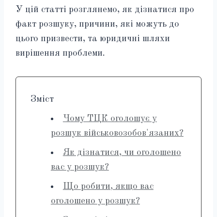
У цій статті розглянемо, як дізнатися про
факт розшуку, причини, які можуть до
цього призвести, та юридичні шляхи
вирішення проблеми.
Зміст
Чому ТЦК оголошує у
розшук військовозобов'язаних?
Як дізнатися, чи оголошено
вас у розшук?
Що робити, якщо вас
оголошено у розшук?