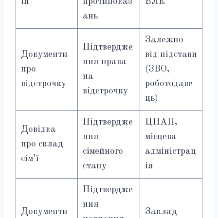
ія
протипоказ
ВЛК
ань
Залежно
Підтвердже
Документи
від підстави
ння права
про
(ЗВО,
на
відстрочку
роботодаве
відстрочку
ць)
Підтвердже
ЦНАП,
Довідка
ння
місцева
про склад
сімейного
адміністрац
сім’ї
стану
ія
Підтвердже
ння
Документи
Заклад