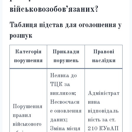
військовозобов’язаних?
Таблиця підстав для оголошення у
розшук
Категорія
Приклади
Правові
порушення
порушень
наслідки
Неявка до
ТЦК за
викликом;
Адміністрат
Несвоєчасн
ивна
Порушення
е оновлення
відповідаль
правил
даних;
ність за ст.
військового
Зміна місця
210 КУпАП