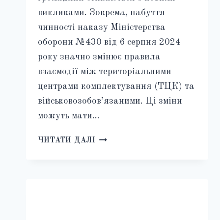
викликами. Зокрема, набуття
чинності наказу Міністерства
оборони №430 від 6 серпня 2024
року значно змінює правила
взаємодії між територіальними
центрами комплектування (ТЦК) та
військовозобов’язаними. Ці зміни
можуть мати…
НОВИЙ
ЧИТАТИ ДАЛІ
ЗАКОН
ПРО
ПОСИЛЕННЯ
МОБІЛІЗАЦІЇ:
ЯК
ТЦК