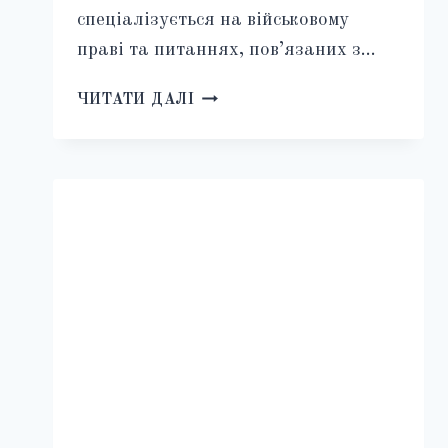
спеціалізується на військовому
праві та питаннях, пов’язаних з…
ЯК
ЧИТАТИ ДАЛІ
ОСКАРЖИТИ
ШТРАФ
ЗА
КУПАП:
ПОКРОКОВА
ІНСТРУКЦІЯ
ДЛЯ
ПОЧАТКІВЦІВ