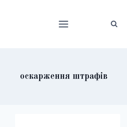
Перейти
до
вмісту
оскарження штрафів