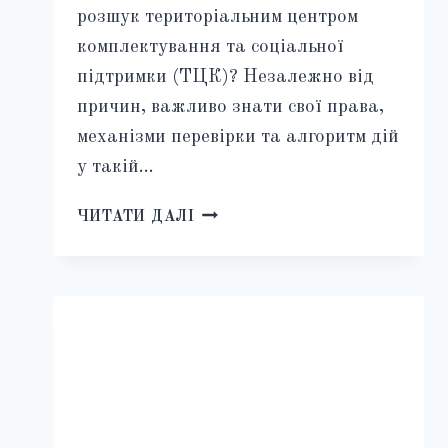
розшук територіальним центром
комплектування та соціальної
підтримки (ТЦК)? Незалежно від
причин, важливо знати свої права,
механізми перевірки та алгоритм дій
у такій…
ОГОЛОШЕННЯ
ЧИТАТИ ДАЛІ
У
РОЗШУК
ТЦК
2025:
ЯК
ДІЗНАТИСЯ
ПРИЧИНУ
ТА
ЩО