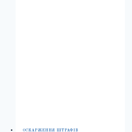
210-
1
КУПАП:
ЕФЕКТИВНІ
СТРАТЕГІЇ
ЗАХИСТУ
ВІД
АДВОКАТА
ОСКАРЖЕННЯ ШТРАФІВ