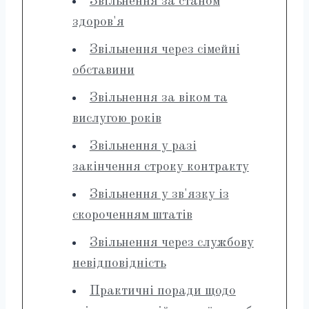
Звільнення за станом
здоров'я
Звільнення через сімейні
обставини
Звільнення за віком та
вислугою років
Звільнення у разі
закінчення строку контракту
Звільнення у зв'язку із
скороченням штатів
Звільнення через службову
невідповідність
Практичні поради щодо