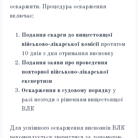
оскаржити. Процедура оскарження
включає:
Подання скарги до вищестоящої
військово-лікарської комісії
протягом
10 днів з дня отримання висновку
Подання заяви про проведення
повторної військово-лікарської
експертизи
Оскарження в судовому порядку
у
разі незгоди з рішенням вищестоящої
ВЛК
Для успішного оскарження висновків ВЛК
рекомендується звернутися за допомогою