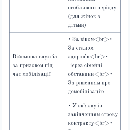
особливого періоду
(для жінок з
дітьми)
• За віком<br>•
За станом
Військова служба
здоров’я<br>•
за призовом під
Через сімейні
час мобілізації
обставини<br>•
За рішенням про
демобілізацію
• У зв’язку із
закінченням строку
контракту<br>•