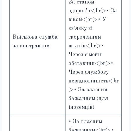
За станом
здоров’я<br>• За
віком<br>• У
зв’язку зі
Військова служба
скороченням
за контрактом
штатів<br>•
Через сімейні
обставини<br>•
Через службову
невідповідність<br
>• За власним
бажанням (для
іноземців)
• За власним
бажанням<br>•