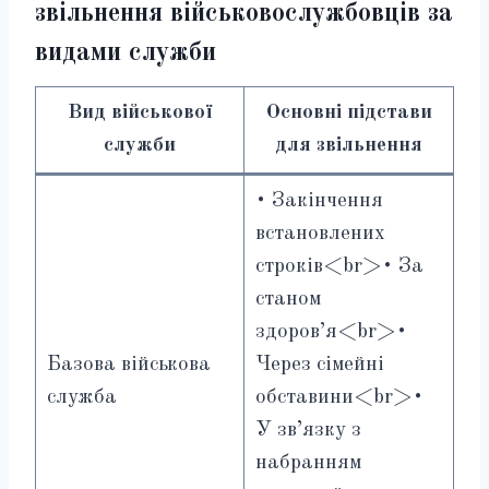
звільнення військовослужбовців за
видами служби
Вид військової
Основні підстави
служби
для звільнення
• Закінчення
встановлених
строків<br>• За
станом
здоров’я<br>•
Базова військова
Через сімейні
служба
обставини<br>•
У зв’язку з
набранням