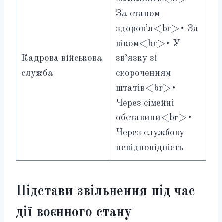
За станом
здоров’я<br>• За
віком<br>• У
Кадрова військова
зв’язку зі
служба
скороченням
штатів<br>•
Через сімейні
обставини<br>•
Через службову
невідповідність
Підстави звільнення під час
дії воєнного стану