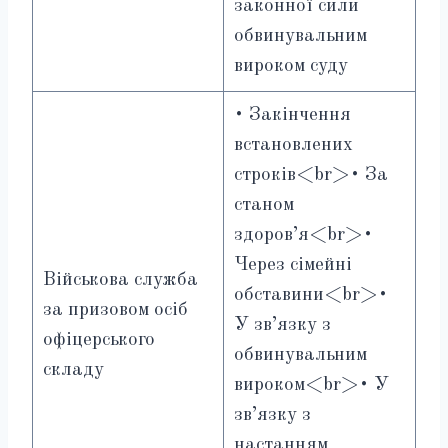
законної сили
обвинувальним
вироком суду
• Закінчення
встановлених
строків<br>• За
станом
здоров’я<br>•
Через сімейні
Військова служба
обставини<br>•
за призовом осіб
У зв’язку з
офіцерського
обвинувальним
складу
вироком<br>• У
зв’язку з
настанням