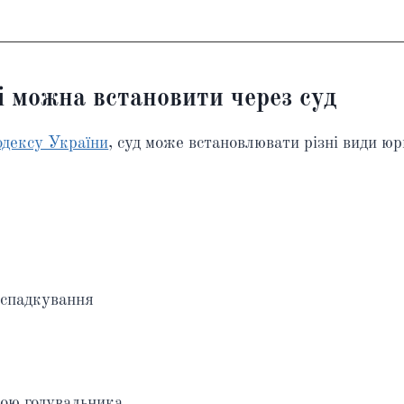
 можна встановити через суд
одексу України
, суд може встановлювати різні види юр
 спадкування
тою годувальника