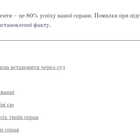
менти – це 80% успіху вашої справи. Помилки при під
встановленні факту.
жна встановити через суд
манні
ім'єю
сіх типів справ
и справ