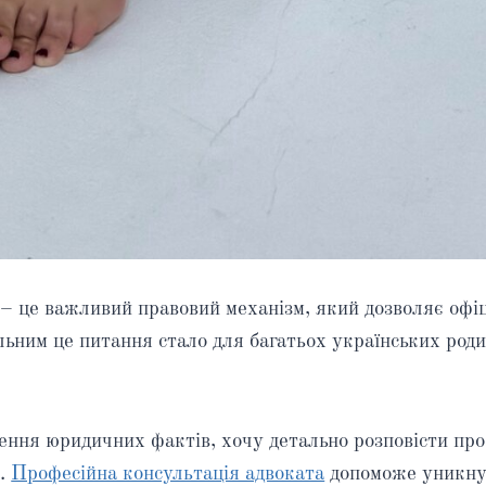
– це важливий правовий механізм, який дозволяє офіц
ним це питання стало для багатьох українських родин
ення юридичних фактів, хочу детально розповісти про 
с.
Професійна консультація адвоката
допоможе уникнут