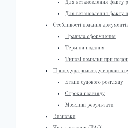
Для встановлення факту р
Для встановлення факту п
Особливості подання документів
Правила оформлення
Терміни подання
Типові помилки при подан
Процедура розгляду справи в с
Етапи судового розгляду
Строки розгляду
Можливі результати
Висновки