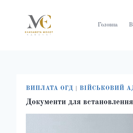
Перейти
до
вмісту
Головна
В
Молот
ВИПЛАТА ОГД
|
ВІЙСЬКОВИЙ А
Єлизавета
Документи для встановлення
лександрівна
адвокат