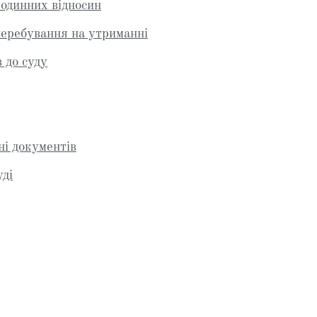
одинних відносин
еребування на утриманні
 до суду
ні документів
уді