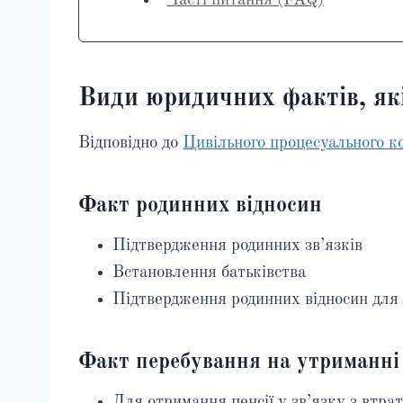
Часті питання (FAQ)
Види юридичних фактів, які
Відповідно до
Цивільного процесуального к
Факт родинних відносин
Підтвердження родинних зв’язків
Встановлення батьківства
Підтвердження родинних відносин для
Факт перебування на утриманні
Для отримання пенсії у зв’язку з втра