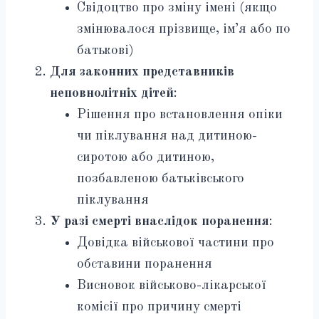
Свідоцтво про зміну імені (якщо
змінювалося прізвище, ім’я або по
батькові)
Для законних представників
неповнолітніх дітей
:
Рішення про встановлення опіки
чи піклування над дитиною-
сиротою або дитиною,
позбавленою батьківського
піклування
У разі смерті внаслідок поранення
:
Довідка військової частини про
обставини поранення
Висновок військово-лікарської
комісії про причину смерті