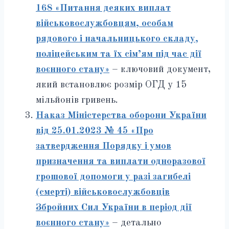
168 «Питання деяких виплат
військовослужбовцям, особам
рядового і начальницького складу,
поліцейським та їх сім’ям під час дії
воєнного стану»
– ключовий документ,
який встановлює розмір ОГД у 15
мільйонів гривень.
Наказ Міністерства оборони України
від 25.01.2023 № 45 «Про
затвердження Порядку і умов
призначення та виплати одноразової
грошової допомоги у разі загибелі
(смерті) військовослужбовців
Збройних Сил України в період дії
воєнного стану»
– детально