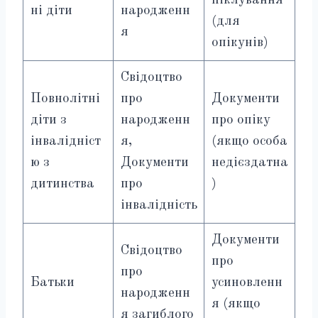
піклування
ні діти
народженн
(для
я
опікунів)
Свідоцтво
Повнолітні
про
Документи
діти з
народженн
про опіку
інвалідніст
я,
(якщо особа
ю з
Документи
недієздатна
дитинства
про
)
інвалідність
Документи
Свідоцтво
про
про
Батьки
усиновленн
народженн
я (якщо
я загиблого