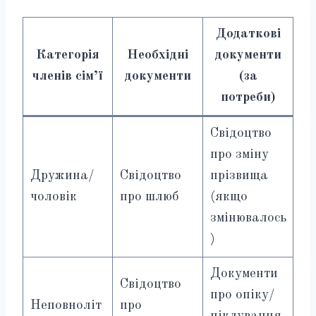
Додаткові
Категорія
Необхідні
документи
членів сім’ї
документи
(за
потреби)
Свідоцтво
про зміну
Дружина/
Свідоцтво
прізвища
чоловік
про шлюб
(якщо
змінювалось
)
Документи
Свідоцтво
про опіку/
Неповноліт
про