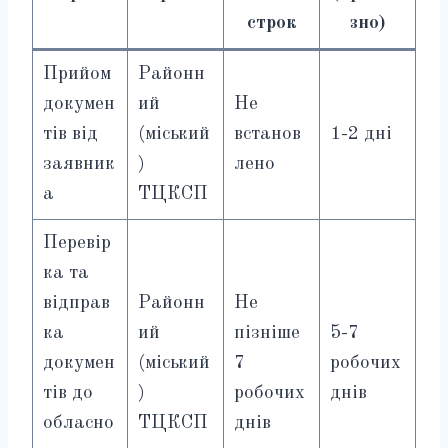
строк
зно)
Прийом
Районн
докумен
ий
Не
тів від
(міський
встанов
1-2 дні
заявник
)
лено
а
ТЦКСП
Перевір
ка та
відправ
Районн
Не
ка
ий
пізніше
5-7
докумен
(міський
7
робочих
тів до
)
робочих
днів
обласно
ТЦКСП
днів