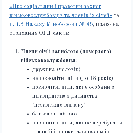
«Про соціальний і правовий захист
військовослужбовців та членів їх сімей»
та
п. 1.3 Наказу Міноборони № 45
, право на
отримання ОГД мають:
Члени сім’ї загиблого (померлого)
військовослужбовця
:
дружина (чоловік)
неповнолітні діти (до 18 років)
повнолітні діти, які є особами з
інвалідністю з дитинства
(незалежно від віку)
батьки загиблого
повнолітні діти, які не перебували
в шлюбі і проживали разом із