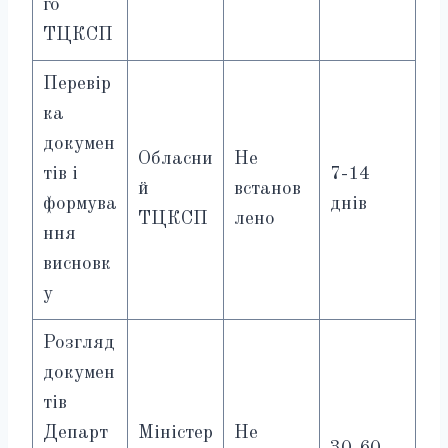
го
ТЦКСП
Перевір
ка
докумен
Обласни
Не
тів і
7-14
й
встанов
формува
днів
ТЦКСП
лено
ння
висновк
у
Розгляд
докумен
тів
Департ
Міністер
Не