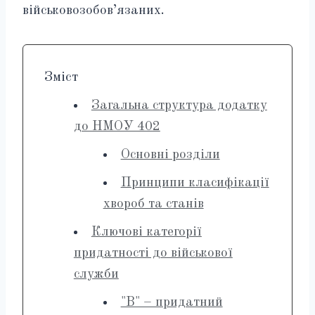
військовозобов’язаних.
Зміст
Загальна структура додатку
до НМОУ 402
Основні розділи
Принципи класифікації
хвороб та станів
Ключові категорії
придатності до військової
служби
"В" – придатний