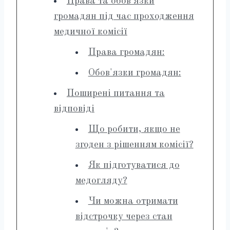
Права та обов'язки
громадян під час проходження
медичної комісії
Права громадян:
Обов'язки громадян:
Поширені питання та
відповіді
Що робити, якщо не
згоден з рішенням комісії?
Як підготуватися до
медогляду?
Чи можна отримати
відстрочку через стан