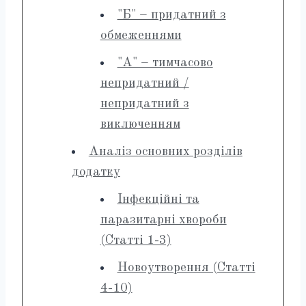
"Б" – придатний з
обмеженнями
"А" – тимчасово
непридатний /
непридатний з
виключенням
Аналіз основних розділів
додатку
Інфекційні та
паразитарні хвороби
(Статті 1-3)
Новоутворення (Статті
4-10)