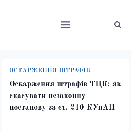
Перейти
до
вмісту
ОСКАРЖЕННЯ ШТРАФІВ
Оскарження штрафів ТЦК: як
скасувати незаконну
постанову за ст. 210 КУпАП