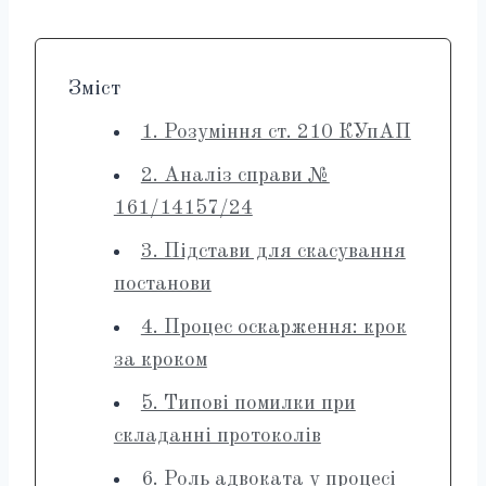
Зміст
1. Розуміння ст. 210 КУпАП
2. Аналіз справи №
161/14157/24
3. Підстави для скасування
постанови
4. Процес оскарження: крок
за кроком
5. Типові помилки при
складанні протоколів
6. Роль адвоката у процесі