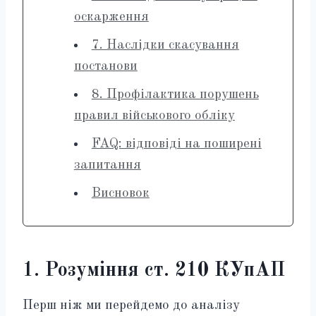
оскарження
7. Наслідки скасування
постанови
8. Профілактика порушень
правил військового обліку
FAQ: відповіді на поширені
запитання
Висновок
1. Розуміння ст. 210 КУпАП
Перш ніж ми перейдемо до аналізу