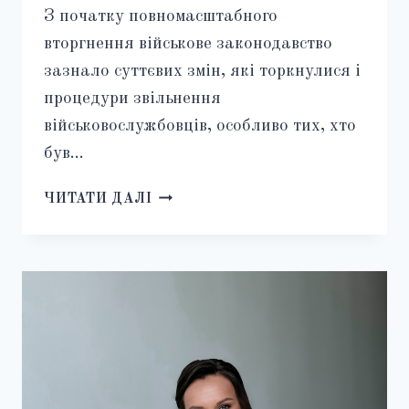
З початку повномасштабного
вторгнення військове законодавство
зазнало суттєвих змін, які торкнулися і
процедури звільнення
військовослужбовців, особливо тих, хто
був…
ЗАКОННІ
ЧИТАТИ ДАЛІ
ПІДСТАВИ
ЗВІЛЬНЕННЯ
З
ВІЙСЬКОВОЇ
СЛУЖБИ
ПІД
ЧАС
ВОЄННОГО
СТАНУ