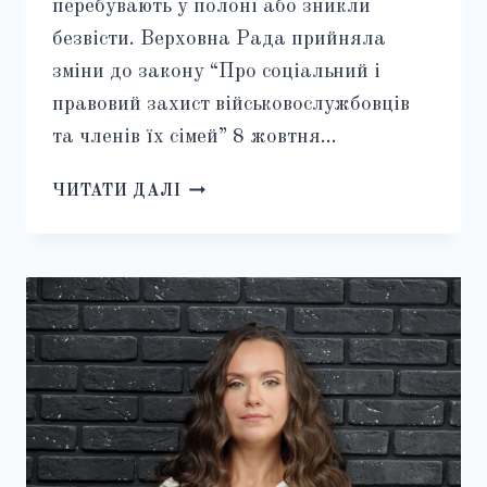
перебувають у полоні або зникли
безвісти. Верховна Рада прийняла
зміни до закону “Про соціальний і
правовий захист військовослужбовців
та членів їх сімей” 8 жовтня…
ВИПЛАТИ
ЧИТАТИ ДАЛІ
РОДИЧАМ
ПОЛОНЕНИХ
І
ЗНИКЛИХ
БЕЗВІСТИ
ВІЙСЬКОВИХ
2025:
НОВІ
ПРАВИЛА
РОЗПОДІЛУ
ГРОШОВОГО