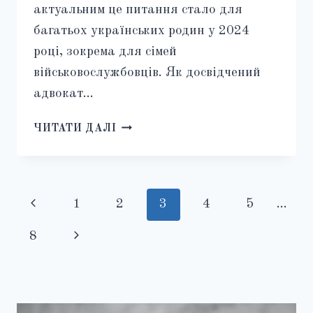
актуальним це питання стало для
багатьох українських родин у 2024
році, зокрема для сімей
військовослужбовців. Як досвідчений
адвокат…
ДОКУМЕНТИ
ЧИТАТИ ДАЛІ
ДЛЯ
ВСТАНОВЛЕННЯ
ЮРИДИЧНОГО
ФАКТУ
Навігація
Попередня
1
2
3
4
5
…
В
СУДІ:
за
сторінка
Наступна
8
ПОВНИЙ
сторінками
ЧЕК-
сторінка
ЛИСТ
2024