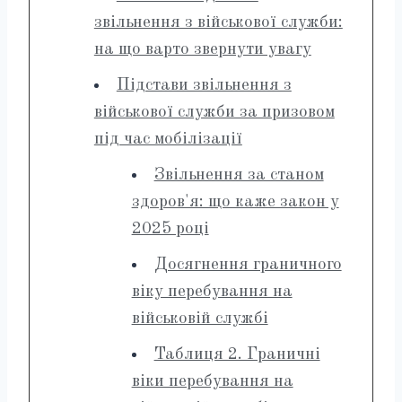
звільнення з військової служби:
на що варто звернути увагу
Підстави звільнення з
військової служби за призовом
під час мобілізації
Звільнення за станом
здоров'я: що каже закон у
2025 році
Досягнення граничного
віку перебування на
військовій службі
Таблиця 2. Граничні
віки перебування на