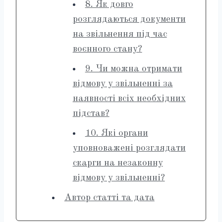
8. Як довго
розглядаються документи
на звільнення під час
воєнного стану?
9. Чи можна отримати
відмову у звільненні за
наявності всіх необхідних
підстав?
10. Які органи
уповноважені розглядати
скарги на незаконну
відмову у звільненні?
Автор статті та дата