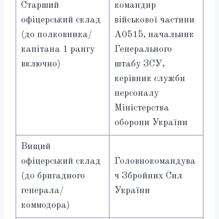
Старший
командир
офіцерський склад
військової частини
(до полковника/
А0515, начальник
капітана 1 рангу
Генерального
включно)
штабу ЗСУ,
керівник служби
персоналу
Міністерства
оборони України
Вищий
офіцерський склад
Головнокомандува
(до бригадного
ч Збройних Сил
генерала/
України
коммодора)