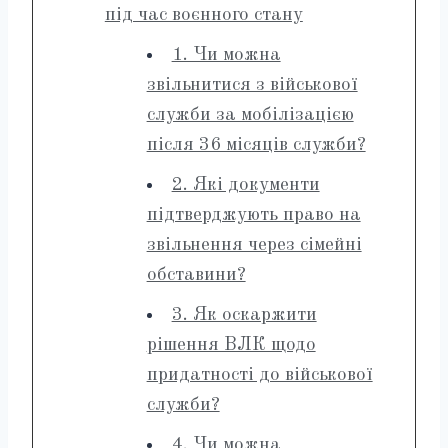
під час воєнного стану
1. Чи можна
звільнитися з військової
служби за мобілізацією
після 36 місяців служби?
2. Які документи
підтверджують право на
звільнення через сімейні
обставини?
3. Як оскаржити
рішення ВЛК щодо
придатності до військової
служби?
4. Чи можна