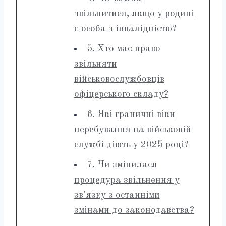
звільнитися, якщо у родині
є особа з інвалідністю?
5. Хто має право
звільняти
військовослужбовців
офіцерського складу?
6. Які граничні віки
перебування на військовій
службі діють у 2025 році?
7. Чи змінилася
процедура звільнення у
зв'язку з останніми
змінами до законодавства?