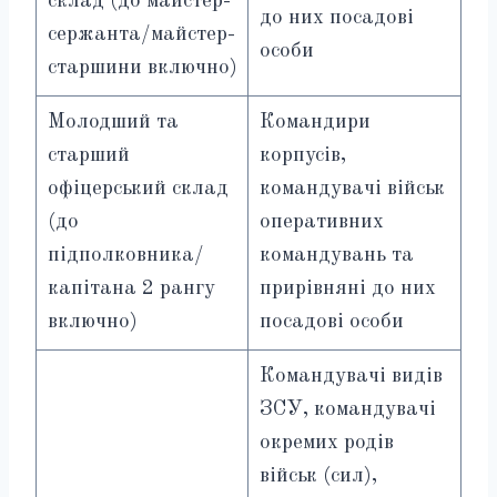
склад (до майстер-
до них посадові
сержанта/майстер-
особи
старшини включно)
Молодший та
Командири
старший
корпусів,
офіцерський склад
командувачі військ
(до
оперативних
підполковника/
командувань та
капітана 2 рангу
прирівняні до них
включно)
посадові особи
Командувачі видів
ЗСУ, командувачі
окремих родів
військ (сил),