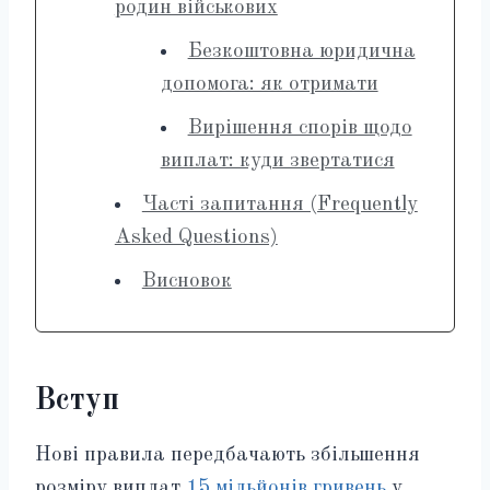
родин військових
Безкоштовна юридична
допомога: як отримати
Вирішення спорів щодо
виплат: куди звертатися
Часті запитання (Frequently
Asked Questions)
Висновок
Вступ
Нові правила передбачають збільшення
розміру виплат
15 мільйонів гривень
у