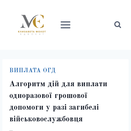
Перейти
до
вмісту
ВИПЛАТА ОГД
Алгоритм дій для виплати
одноразової грошової
допомоги у разі загибелі
військовослужбовця