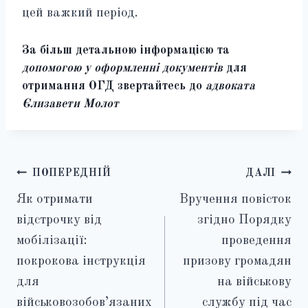
цей важкий період.
За більш детальною інформацією та
допомогою у оформленні документів
для
отримання ОГД звертайтесь до
адвоката
Єлизавети Молот
Навігація
ПОПЕРЕДНІЙ
ДАЛІ
Як отримати
Вручення повісток
записів
відстрочку від
згідно Порядку
мобілізації:
проведення
покрокова інструкція
призову громадян
для
на військову
військовозобов’язаних
службу під час