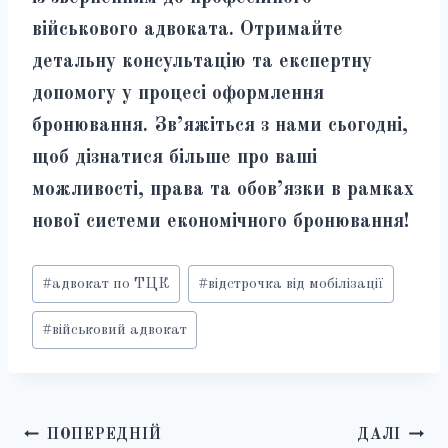
військового адвоката. Отримайте
детальну консультацію та експертну
допомогу у процесі оформлення
бронювання. Зв’яжіться з нами сьогодні,
щоб дізнатися більше про ваші
можливості, права та обов’язки в рамках
нової системи економічного бронювання!
Позначки
#
адвокат по ТЦК
#
відстрочка від мобілізації
запису:
#
військовий адвокат
Навігація
ПОПЕРЕДНІЙ
ДАЛІ