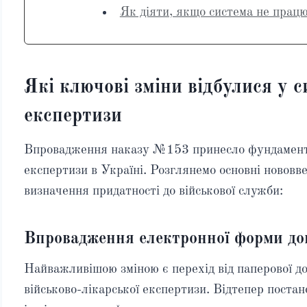
Як діяти, якщо система не прац
Які ключові зміни відбулися у с
експертизи
Впровадження наказу №153 принесло фундаментал
експертизи в Україні. Розглянемо основні нововв
визначення придатності до військової служби:
Впровадження електронної форми до
Найважливішою зміною є перехід від паперової д
військово-лікарської експертизи. Відтепер постан