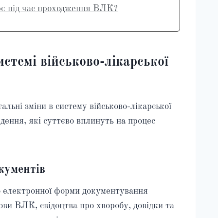
ює під час проходження ВЛК?
истемі військово-лікарської
ьні зміни в систему військово-лікарської
едення, які суттєво вплинуть на процес
кументів
о електронної форми документування
ови ВЛК, свідоцтва про хворобу, довідки та