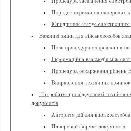
Процедура засвідчення електрон
Порядок отримання паперових к
Юридичний статус електронних
Важливі зміни для військовозобов'я
Нова процедура направлення на
Інформаційна взаємодія між сис
Процедура оскарження рішень
Виправлення технічних помилок
Що робити при відсутності технічної
документів
Алгоритм дій для військовозобов
Паперовий формат документів