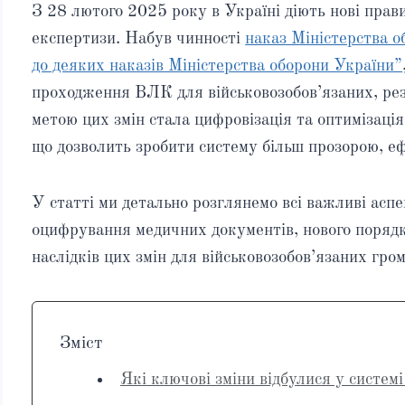
З 28 лютого 2025 року в Україні діють нові прав
експертизи. Набув чинності
наказ Міністерства 
до деяких наказів Міністерства оборони України”
проходження ВЛК для військовозобов’язаних, рез
метою цих змін стала цифровізація та оптимізація
що дозволить зробити систему більш прозорою, 
У статті ми детально розглянемо всі важливі аспе
оцифрування медичних документів, нового поря
наслідків цих змін для військовозобов’язаних гро
Зміст
Які ключові зміни відбулися у системі