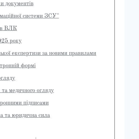
и документів
маційної системи ЗСУ"
ов ВЛК
025 року
ької експертизи за новими правилами
тронній формі
огляду
та медичного огляду
ронними підписами
а та юридична сила