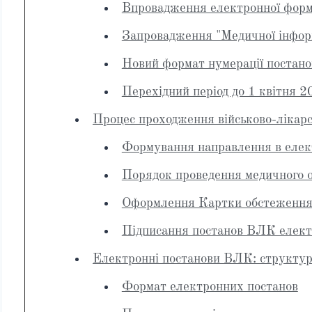
Впровадження електронної форм
Запровадження "Медичної інфор
Новий формат нумерації постан
Перехідний період до 1 квітня 2
Процес проходження військово-лікарс
Формування направлення в елек
Порядок проведення медичного 
Оформлення Картки обстеження 
Підписання постанов ВЛК елект
Електронні постанови ВЛК: структур
Формат електронних постанов