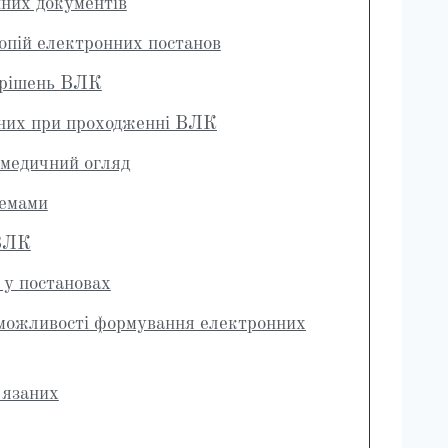
них документів
опій електронних постанов
 рішень ВЛК
заних при проходженні ВЛК
 медичний огляд
темами
 ВЛК
 у постановах
 можливості формування електронних
'язаних