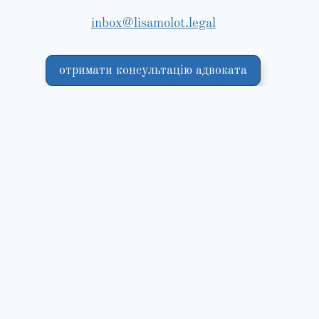
inbox@lisamolot.legal
отримати консультацію адвоката