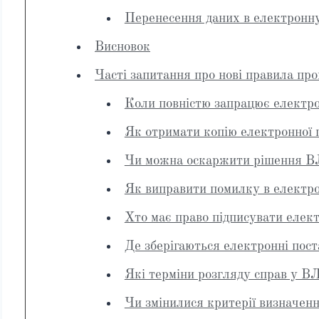
Перенесення даних в електронну
Висновок
Часті запитання про нові правила п
Коли повністю запрацює електр
Як отримати копію електронної
Чи можна оскаржити рішення ВЛ
Як виправити помилку в електр
Хто має право підписувати елек
Де зберігаються електронні по
Які терміни розгляду справ у В
Чи змінилися критерії визначенн