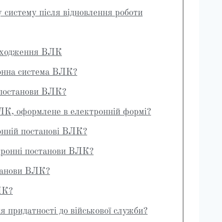
 систему після відновлення роботи
роходження ВЛК
онна система ВЛК?
 постанови ВЛК?
К, оформлене в електронній формі?
онній постанові ВЛК?
тронні постанови ВЛК?
станови ВЛК?
ЛК?
я придатності до військової служби?