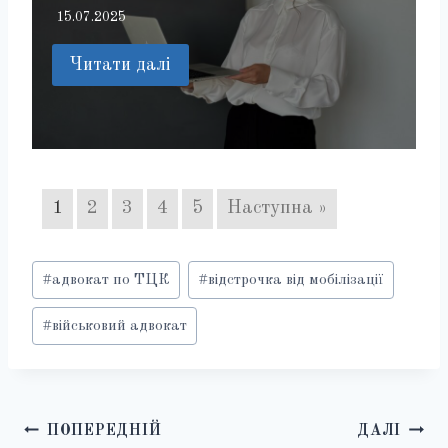
15.07.2025
Читати далі
1
2
3
4
5
Наступна »
Позначки
#
адвокат по ТЦК
#
відстрочка від мобілізації
запису:
#
військовий адвокат
Навігація
ПОПЕРЕДНІЙ
ДАЛІ