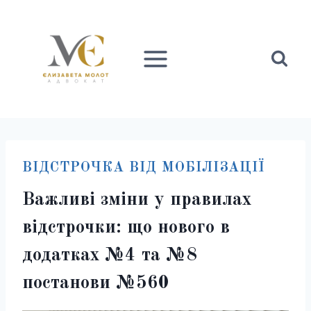
Перейти
до
вмісту
ВІДСТРОЧКА ВІД МОБІЛІЗАЦІЇ
Важливі зміни у правилах
відстрочки: що нового в
додатках №4 та №8
постанови №560