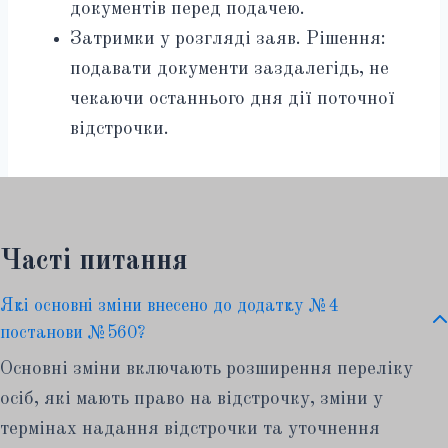
документів перед подачею.
Затримки у розгляді заяв. Рішення:
подавати документи заздалегідь, не
чекаючи останнього дня дії поточної
відстрочки.
Часті питання
Які основні зміни внесено до додатку №4
постанови №560?
Основні зміни включають розширення переліку
осіб, які мають право на відстрочку, зміни у
термінах надання відстрочки та уточнення