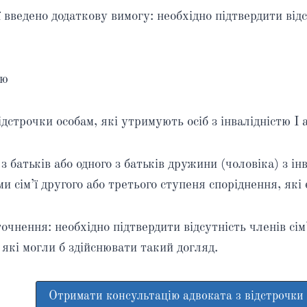
 введено додаткову вимогу: необхідно підтвердити відс
тю
трочки особам, які утримують осіб з інвалідністю I а
з батьків або одного з батьків дружини (чоловіка) з інв
 сім’ї другого або третього ступеня споріднення, які є
очнення: необхідно підтвердити відсутність членів сім
 які могли б здійснювати такий догляд.
Отримати консультацію адвоката з відстрочки