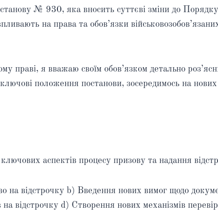
останову № 930, яка вносить суттєві зміни до Порядк
о впливають на права та обов’язки військовозобов’язан
ому праві, я вважаю своїм обов’язком детально роз’ясни
 ключові положення постанови, зосередимось на нових
ключових аспектів процесу призову та надання відстро
во на відстрочку b) Введення нових вимог щодо докуме
 на відстрочку d) Створення нових механізмів перевір