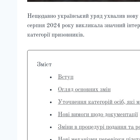
Нещодавно український уряд ухвалив нову п
серпня 2024 року викликала значний інтере
категорії призовників.
Зміст
Вступ
Огляд основних змін
Уточнення категорій осіб, які 
Нові вимоги щодо документації
Зміни в процедурі подання та р
Нові механізми перевірки підст