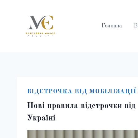
Перейти
до
вмісту
Головна
В
Молот
ВІДСТРОЧКА ВІД МОБІЛІЗАЦІЇ
Єлизавета
Нові правила відстрочки від
лександрівна
Україні
адвокат