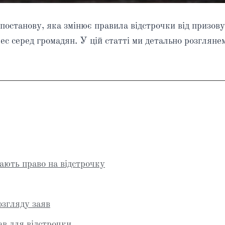
останову, яка змінює правила відстрочки від призову 
с серед громадян. У цій статті ми детально розглянемо
мають право на відстрочку
озгляду заяв
ав для відстрочки