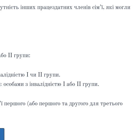
утність інших працездатних членів сім’ї, які могли
бо II групи:
алідністю I чи II групи.
 особами з інвалідністю I або II групи.
’ї першого (або першого та другого для третього