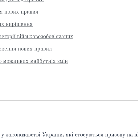
я нових правил
їх вирішення
тегорії військовозобов'язаних
дження нових правил
до можливих майбутніх змін
и у законодавстві України, які стосуються призову на в