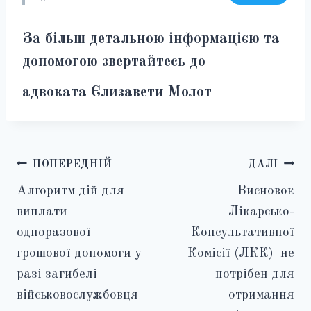
За більш детальною інформацією та
допомогою звертайтесь до
адвоката Єлизавети Молот
Навігація
ПОПЕРЕДНІЙ
ДАЛІ
Алгоритм дій для
Висновок
записів
виплати
Лікарсько-
одноразової
Консультативної
грошової допомоги у
Комісії (ЛКК) не
разі загибелі
потрібен для
військовослужбовця
отримання