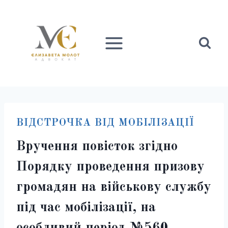
Перейти
до
вмісту
ВІДСТРОЧКА ВІД МОБІЛІЗАЦІЇ
Вручення повісток згідно
Порядку проведення призову
громадян на військову службу
під час мобілізації, на
особливий період №560.