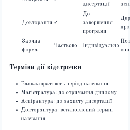
дисертації
асп
До
Де
Докторанти
✓
завершення
про
програми
Заочна
Пот
Частково
Індивідуально
форма
кон
Терміни дії відстрочки
Бакалаврат: весь період навчання
Магістратура: до отримання диплому
Аспірантура: до захисту дисертації
Докторантура: встановлений термін
навчання