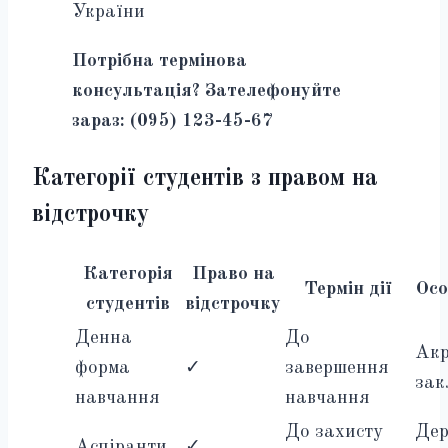
України
Потрібна термінова
консультація? Зателефонуйте
зараз: (095) 123-45-67
Категорії студентів з правом на
відстрочку
Категорія
Право на
Термін дії
Осо
студентів
відстрочку
Денна
До
Акр
форма
✓
завершення
зак
навчання
навчання
До захисту
Де
Аспіранти
✓